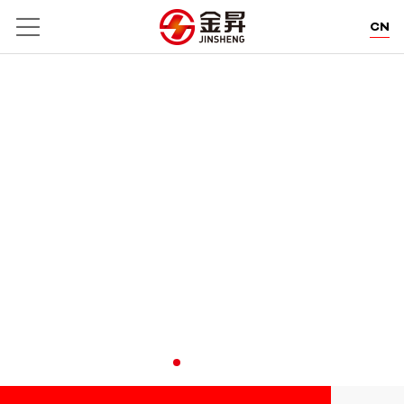
CN
EN
DE
THE FIBRE EXPERT
利泰醒狮