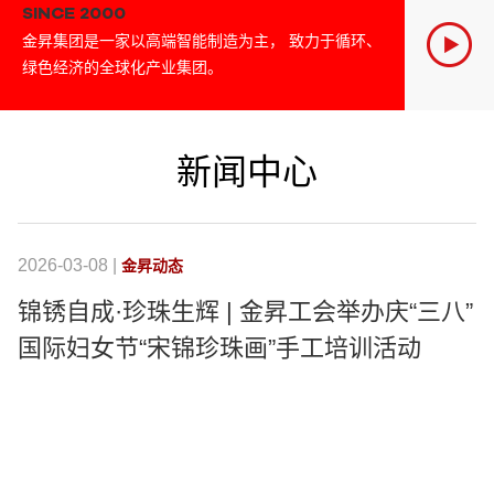
SINCE 2000
金昇集团是一家以高端智能制造为主， 致力于循环、
绿色经济的全球化产业集团。
新闻中心
2026-03-08 |
20
金昇动态
锦锈自成·珍珠生辉 | 金昇工会举办庆“三八”
国际妇女节“宋锦珍珠画”手工培训活动